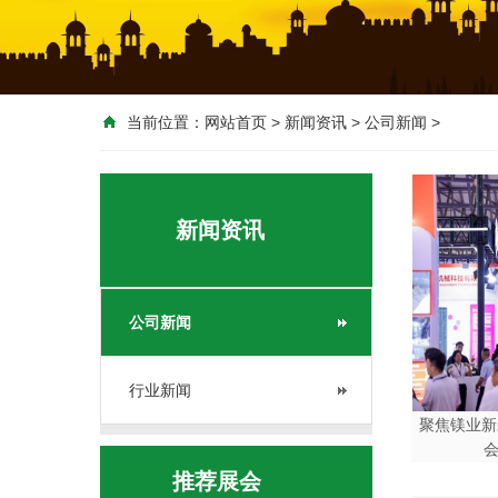
当前位置：
网站首页
>
新闻资讯
>
公司新闻
>
新闻资讯
公司新闻
行业新闻
聚焦镁业新
推荐展会