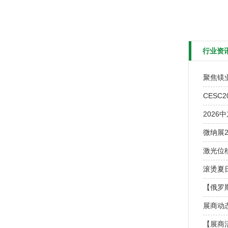
行业资
聚焦镁
CES
2026
微纳展
激光位
滚烫夏
【俄罗斯
展商动态
【展商