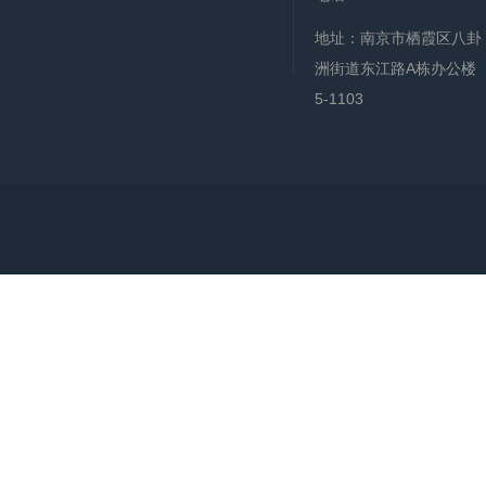
地址：南京市栖霞区八卦
洲街道东江路A栋办公楼
5-1103